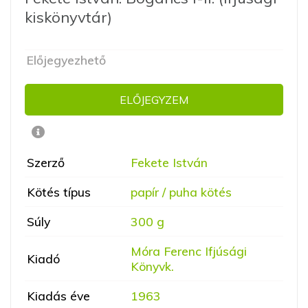
kiskönyvtár)
Előjegyezhető
ELŐJEGYZEM
Szerző
Fekete István
Kötés típus
papír / puha kötés
Súly
300 g
Móra Ferenc Ifjúsági
Kiadó
Könyvk.
Kiadás éve
1963