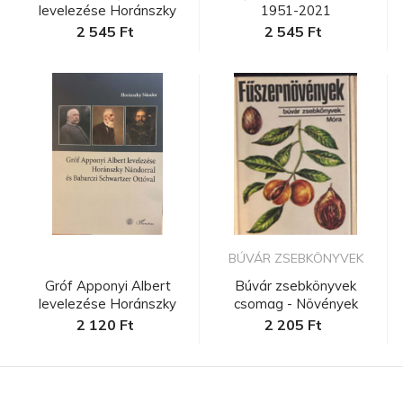
levelezése Horánszky
1951-2021
Nándorra...
2 545 Ft
2 545 Ft
BÚVÁR ZSEBKÖNYVEK
Gróf Apponyi Albert
Búvár zsebkönyvek
levelezése Horánszky
csomag - Növények
Nándorra...
2 120 Ft
2 205 Ft