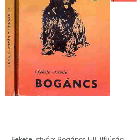
Fekete István: Bogáncs I-II. (Ifjúsági