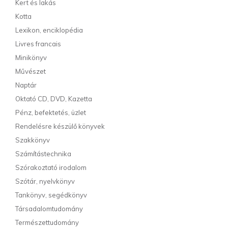
Kert és lakás
Kotta
Lexikon, enciklopédia
Livres francais
Minikönyv
Művészet
Naptár
Oktató CD, DVD, Kazetta
Pénz, befektetés, üzlet
Rendelésre készülő könyvek
Szakkönyv
Számítástechnika
Szórakoztató irodalom
Szótár, nyelvkönyv
Tankönyv, segédkönyv
Társadalomtudomány
Természettudomány