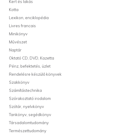
Kert és lakás
Kotta
Lexikon, enciklopédia
Livres francais
Minikönyv
Művészet
Naptár
Oktató CD, DVD, Kazetta
Pénz, befektetés, üzlet
Rendelésre készülő könyvek
Szakkönyv
Számítástechnika
Szórakoztató irodalom
Szótár, nyelvkönyv
Tankönyv, segédkönyv
Társadalomtudomány
Természettudomány