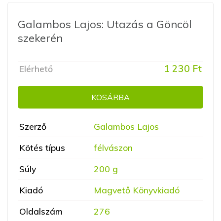
Galambos Lajos: Utazás a Göncöl
szekerén
1 230 Ft
Elérhető
KOSÁRBA
Szerző
Galambos Lajos
Kötés típus
félvászon
Súly
200 g
Kiadó
Magvető Könyvkiadó
Oldalszám
276