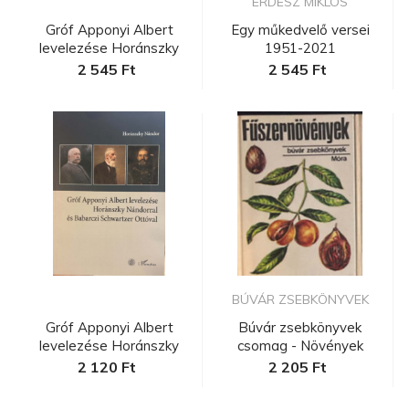
ERDÉSZ MIKLÓS
Gróf Apponyi Albert
Egy műkedvelő versei
levelezése Horánszky
1951-2021
Nándorra...
2 545 Ft
2 545 Ft
BÚVÁR ZSEBKÖNYVEK
Gróf Apponyi Albert
Búvár zsebkönyvek
levelezése Horánszky
csomag - Növények
Nándorra...
2 120 Ft
2 205 Ft