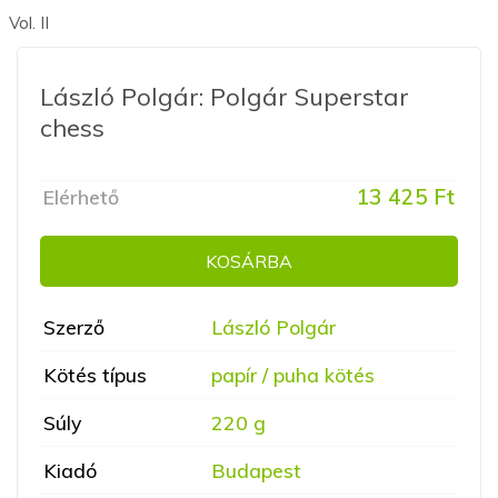
Vol. II
László Polgár: Polgár Superstar
chess
13 425 Ft
Elérhető
KOSÁRBA
Szerző
László Polgár
Kötés típus
papír / puha kötés
Súly
220 g
Kiadó
Budapest