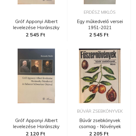
ERDÉSZ MIKLÓS
Gróf Apponyi Albert
Egy műkedvelő versei
levelezése Horánszky
1951-2021
Nándorra...
2 545 Ft
2 545 Ft
BÚVÁR ZSEBKÖNYVEK
Gróf Apponyi Albert
Búvár zsebkönyvek
levelezése Horánszky
csomag - Növények
Nándorra...
2 120 Ft
2 205 Ft