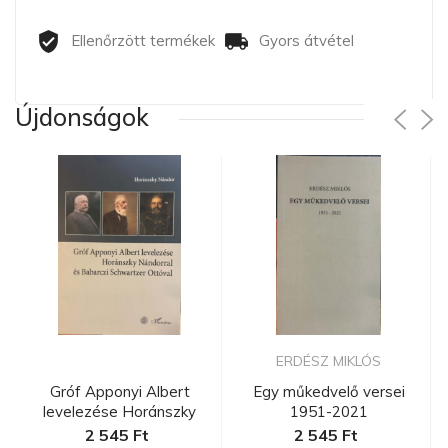
Ellenőrzött termékek
Gyors átvétel
Újdonságok
ERDÉSZ MIKLÓS
Gróf Apponyi Albert
Egy műkedvelő versei
levelezése Horánszky
1951-2021
Nándorra...
2 545 Ft
2 545 Ft