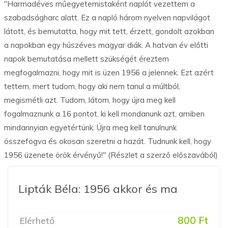
"Harmadéves műegyetemistaként naplót vezettem a
szabadságharc alatt. Ez a napló három nyelven napvilágot
látott, és bemutatta, hogy mit tett, érzett, gondolt azokban
a napokban egy húszéves magyar diák. A hatvan év előtti
napok bemutatása mellett szükségét éreztem
megfogalmazni, hogy mit is üzen 1956 a jelennek. Ezt azért
tettem, mert tudom, hogy aki nem tanul a múltból,
megismétli azt. Tudom, látom, hogy újra meg kell
fogalmaznunk a 16 pontot, ki kell mondanunk azt, amiben
mindannyian egyetértünk. Újra meg kell tanulnunk
összefogva és okosan szeretni a hazát. Tudnunk kell, hogy
1956 üzenete örök érvényű!" (Részlet a szerző előszavából)
Lipták Béla: 1956 akkor és ma
800 Ft
Elérhető