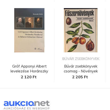
BÚVÁR ZSEBKÖNYVEK
Gróf Apponyi Albert
Búvár zsebkönyvek
levelezése Horánszky
csomag - Növények
Nándorra...
2 120 Ft
2 205 Ft