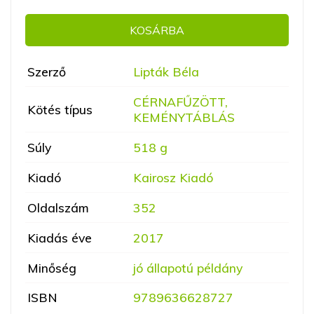
KOSÁRBA
Szerző
Lipták Béla
CÉRNAFŰZÖTT,
Kötés típus
KEMÉNYTÁBLÁS
Súly
518 g
Kiadó
Kairosz Kiadó
Oldalszám
352
Kiadás éve
2017
Minőség
jó állapotú példány
ISBN
9789636628727