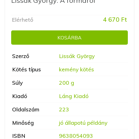
Lissák György: A formáról
4 670 Ft
Elérhető
KOSÁRBA
Szerző
Lissák György
Kötés típus
kemény kötés
Súly
200 g
Kiadó
Láng Kiadó
Oldalszám
223
Minőség
jó állapotú példány
ISBN
9638054093