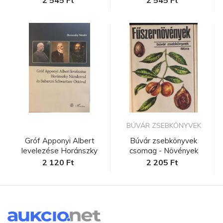
BÚVÁR ZSEBKÖNYVEK
Gróf Apponyi Albert
Búvár zsebkönyvek
levelezése Horánszky
csomag - Növények
Nándorra...
2 120 Ft
2 205 Ft