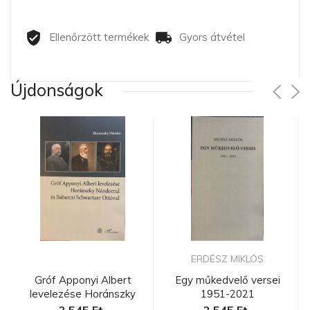
Ellenőrzött termékek
Gyors átvétel
Újdonságok
ERDÉSZ MIKLÓS
Gróf Apponyi Albert
Egy műkedvelő versei
levelezése Horánszky
1951-2021
Nándorra...
2 545 Ft
2 545 Ft