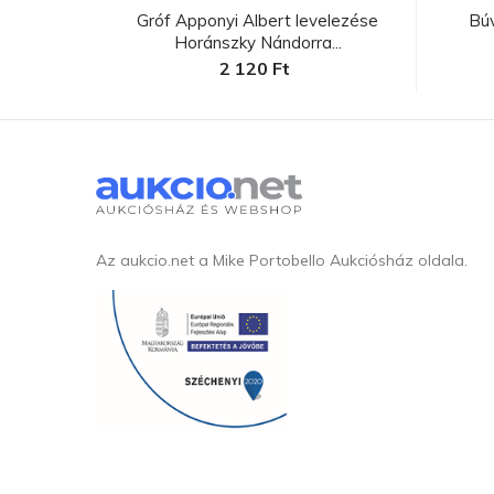
lenniumi
Gróf Apponyi Albert levelezése
Bú
Horánszky Nándorra...
2 120 Ft
Az aukcio.net a Mike Portobello Aukciósház oldala.