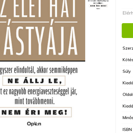
Elér
Szer
Kötés
Súly
Kiad
Olda
Kiadá
Minő
ISBN