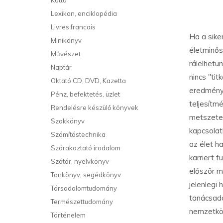
Kotta
Lexikon, enciklopédia
Livres francais
Ha a sike
Minikönyv
életminős
Művészet
rálelhetü
Naptár
nincs "ti
Oktató CD, DVD, Kazetta
eredménye
Pénz, befektetés, üzlet
teljesítm
Rendelésre készülő könyvek
metszete.
Szakkönyv
kapcsolat
Számítástechnika
az élet h
Szórakoztató irodalom
karriert 
Szótár, nyelvkönyv
először m
Tankönyv, segédkönyv
jelenlegi
Társadalomtudomány
tanácsadó
Természettudomány
nemzetköz
Történelem