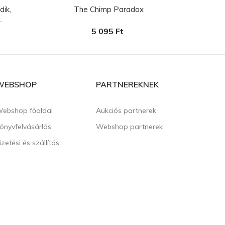
ik,
The Chimp Paradox
Popp
.
5 095 Ft
WEBSHOP
PARTNEREKNEK
ebshop főoldal
Aukciós partnerek
önyvfelvásárlás
Webshop partnerek
izetési és szállítás