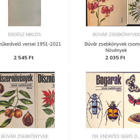
ERDÉSZ MIKLÓS
BÚVÁR ZSEBKÖNYVEK
műkedvelő versei 1951-2021
Búvár zsebkönyvek csom
Növények
2 545 Ft
2 035 Ft
BÚVÁR ZSEBKÖNYVEK
DR. ENDRŐDI SEBŐ, D..