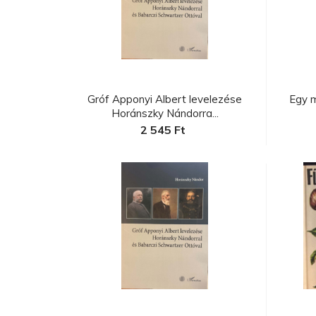
C
a
Gróf Apponyi Albert levelezése
Egy 
Horánszky Nándorra...
2 545 Ft