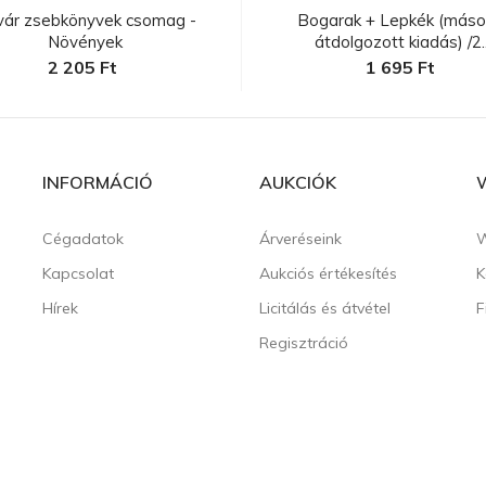
vár zsebkönyvek csomag -
Bogarak + Lepkék (másod
Növények
átdolgozott kiadás) /2..
2 205 Ft
1 695 Ft
INFORMÁCIÓ
AUKCIÓK
Cégadatok
Árveréseink
W
Kapcsolat
Aukciós értékesítés
K
Hírek
Licitálás és átvétel
F
Regisztráció