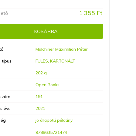
1 355 Ft
hető
KOSÁRBA
ző
Malchiner Maximilian Péter
 típus
FÜLES, KARTONÁLT
202 g
ó
Open Books
lszám
191
s éve
2021
ség
jó állapotú példány
9789635721474