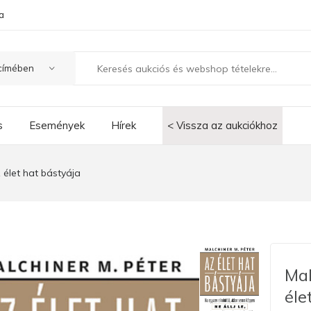
a
s
Események
Hírek
< Vissza az aukciókhoz
 élet hat bástyája
Mal
éle