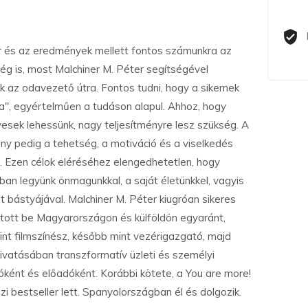
r és az eredmények mellett fontos számunkra az
ég is, most Malchiner M. Péter segítségével
nk az odavezető útra. Fontos tudni, hogy a sikernek
tka", egyértelműen a tudáson alapul. Ahhoz, hogy
sek lehessünk, nagy teljesítményre lesz szükség. A
ény pedig a tehetség, a motiváció és a viselkedés
 Ezen célok eléréséhez elengedhetetlen, hogy
ban legyünk önmagunkkal, a saját életünkkel, vagyis
at bástyájával. Malchiner M. Péter kiugróan sikeres
futott be Magyarországon és külföldön egyaránt,
int filmszínész, később mint vezérigazgató, majd
 hivatásában transzformatív üzleti és személyi
ként és előadóként. Korábbi kötete, a You are more!
i bestseller lett. Spanyolországban él és dolgozik.