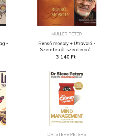
MÜLLER PÉTER
ag -
Benső mosoly + Útravaló -
Szeretetről, szerelemrő...
3 140 Ft
.
DR. STEVE PETERS