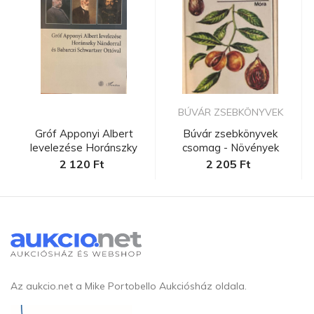
BÚVÁR ZSEBKÖNYVEK
Gróf Apponyi Albert
Búvár zsebkönyvek
levelezése Horánszky
csomag - Növények
Nándorra...
2 120 Ft
2 205 Ft
Az aukcio.net a Mike Portobello Aukciósház oldala.