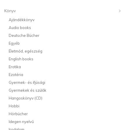
Könyv
Ajándékkönyv
Audio books
Deutsche Bücher
Egyéb
Életmód, egészség
English books
Erotika
Ezotéria
Gyermek- és ifjúsági
Gyermekek és szülők
Hangoskönyv (CD)
Hobbi
Hörbücher
Idegen nyelvű
Irodalom