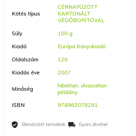
CÉRNAFŰZÖTT
Kötés típus
KARTONÁLT
VÉDŐBORÍTÓVAL
Súly
100 g
Kiadó
Európa Könyvkiadó
Oldalszám
120
Kiadás éve
2007
hibátlan, olvasatlan
Minőség
példány
ISBN
978963078291
Ellenőrzött termékek
Gyors átvétel