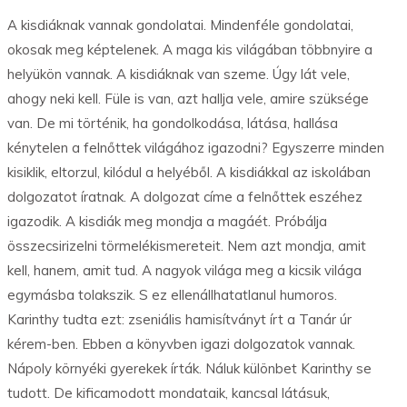
A kisdiáknak vannak gondolatai. Mindenféle gondolatai,
okosak meg képtelenek. A maga kis világában többnyire a
helyükön vannak. A kisdiáknak van szeme. Úgy lát vele,
ahogy neki kell. Füle is van, azt hallja vele, amire szüksége
van. De mi történik, ha gondolkodása, látása, hallása
kénytelen a felnőttek világához igazodni? Egyszerre minden
kisiklik, eltorzul, kilódul a helyéből. A kisdiákkal az iskolában
dolgozatot íratnak. A dolgozat címe a felnőttek eszéhez
igazodik. A kisdiák meg mondja a magáét. Próbálja
összecsirizelni törmelékismereteit. Nem azt mondja, amit
kell, hanem, amit tud. A nagyok világa meg a kicsik világa
egymásba tolakszik. S ez ellenállhatatlanul humoros.
Karinthy tudta ezt: zseniális hamisítványt írt a Tanár úr
kérem-ben. Ebben a könyvben igazi dolgozatok vannak.
Nápoly környéki gyerekek írták. Náluk különbet Karinthy se
tudott. De kificamodott mondataik, kancsal látásuk,