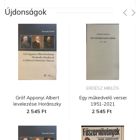
Újdonságok
ERDÉSZ MIKLÓS
Gróf Apponyi Albert
Egy műkedvelő versei
levelezése Horánszky
1951-2021
Nándorra...
2 545 Ft
2 545 Ft