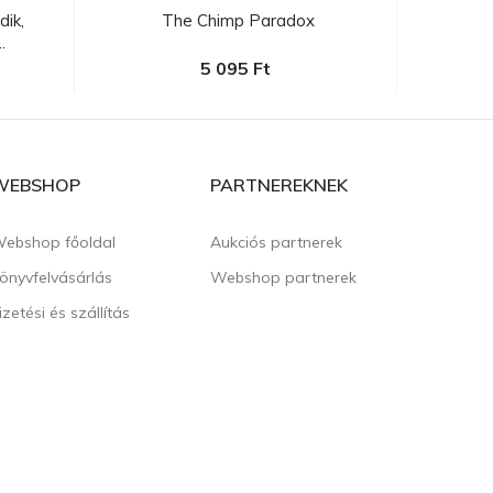
ik,
The Chimp Paradox
Popp
.
5 095 Ft
WEBSHOP
PARTNEREKNEK
ebshop főoldal
Aukciós partnerek
önyvfelvásárlás
Webshop partnerek
izetési és szállítás