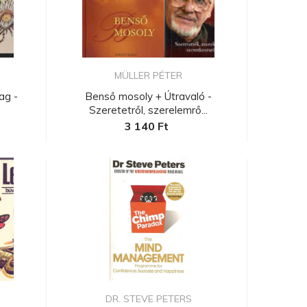
MÜLLER PÉTER
ag -
Benső mosoly + Útravaló -
Szeretetről, szerelemrő...
3 140 Ft
.
DR. STEVE PETERS