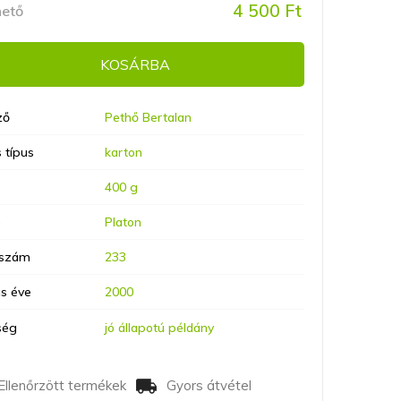
4 500 Ft
hető
KOSÁRBA
ző
Pethő Bertalan
 típus
karton
400 g
ó
Platon
lszám
233
s éve
2000
ség
jó állapotú példány
Ellenőrzött termékek
Gyors átvétel