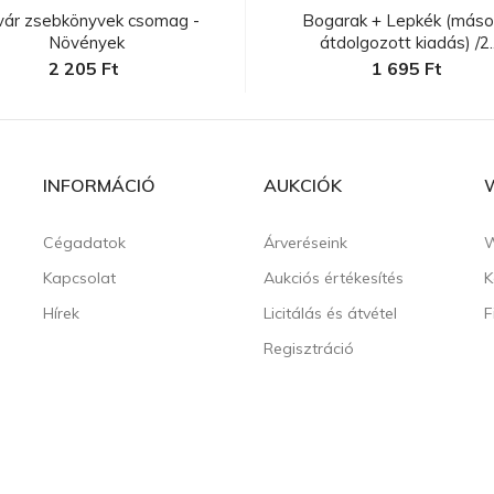
vár zsebkönyvek csomag -
Bogarak + Lepkék (másod
Növények
átdolgozott kiadás) /2..
2 205 Ft
1 695 Ft
INFORMÁCIÓ
AUKCIÓK
Cégadatok
Árveréseink
W
Kapcsolat
Aukciós értékesítés
K
Hírek
Licitálás és átvétel
F
Regisztráció