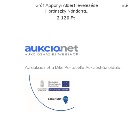
lenniumi
Gróf Apponyi Albert levelezése
Bú
Horánszky Nándorra...
2 120 Ft
Az aukcio.net a Mike Portobello Aukciósház oldala.