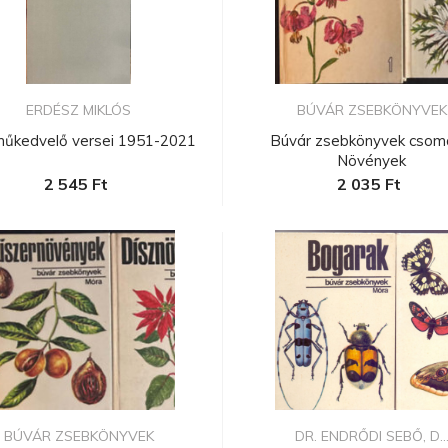
ERDÉSZ MIKLÓS
BÚVÁR ZSEBKÖNYVEK
műkedvelő versei 1951-2021
Búvár zsebkönyvek csom
Növények
2 545 Ft
2 035 Ft
BÚVÁR ZSEBKÖNYVEK
DR. ENDRŐDI SEBŐ, D..