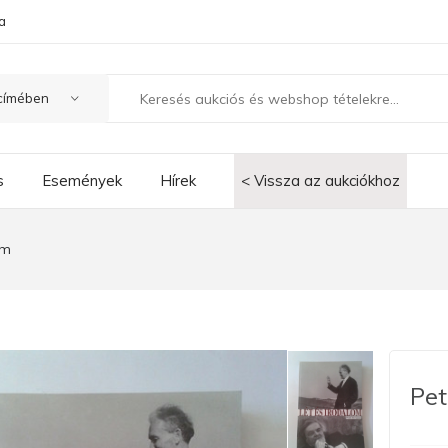
a
s
Események
Hírek
< Vissza az aukciókhoz
om
Pet