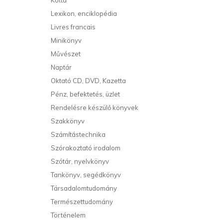
Kotta
Lexikon, enciklopédia
Livres francais
Minikönyv
Művészet
Naptár
Oktató CD, DVD, Kazetta
Pénz, befektetés, üzlet
Rendelésre készülő könyvek
Szakkönyv
Számítástechnika
Szórakoztató irodalom
Szótár, nyelvkönyv
Tankönyv, segédkönyv
Társadalomtudomány
Természettudomány
Történelem