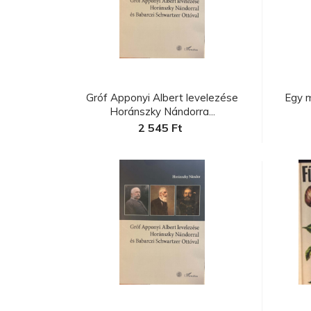
C
a
Gróf Apponyi Albert levelezése
Egy 
Horánszky Nándorra...
2 545 Ft