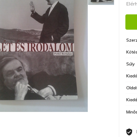
Elér
Szer
Kötés
Súly
Kiad
Olda
Kiadá
Minő