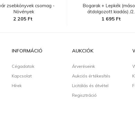
vár zsebkönyvek csomag -
Bogarak + Lepkék (másod
Növények
átdolgozott kiadás) /2..
2 205 Ft
1 695 Ft
INFORMÁCIÓ
AUKCIÓK
Cégadatok
Árveréseink
W
Kapcsolat
Aukciós értékesítés
K
Hírek
Licitálás és átvétel
F
Regisztráció