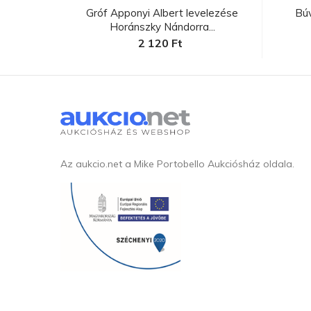
lenniumi
Gróf Apponyi Albert levelezése
Bú
Horánszky Nándorra...
2 120 Ft
Az aukcio.net a Mike Portobello Aukciósház oldala.