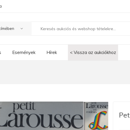
a
s
Események
Hírek
< Vissza az aukciókhoz
Pet