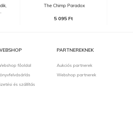
ik,
The Chimp Paradox
Popp
.
5 095 Ft
WEBSHOP
PARTNEREKNEK
ebshop főoldal
Aukciós partnerek
önyvfelvásárlás
Webshop partnerek
izetési és szállítás