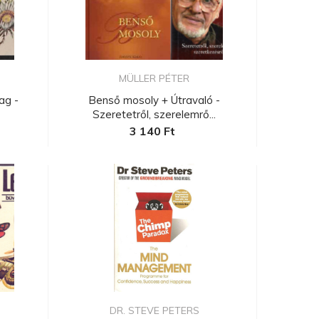
MÜLLER PÉTER
ag -
Benső mosoly + Útravaló -
Szeretetről, szerelemrő...
3 140 Ft
.
DR. STEVE PETERS