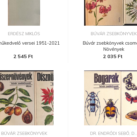
ERDÉSZ MIKLÓS
BÚVÁR ZSEBKÖNYVEK
műkedvelő versei 1951-2021
Búvár zsebkönyvek csom
Növények
2 545 Ft
2 035 Ft
BÚVÁR ZSEBKÖNYVEK
DR. ENDRŐDI SEBŐ, D..