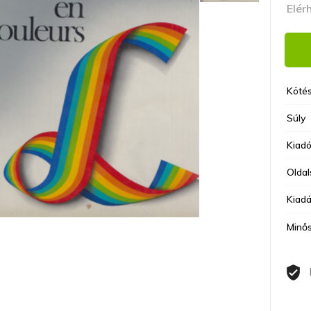
Elér
Kötés
Súly
Kiad
Olda
Kiadá
Minő