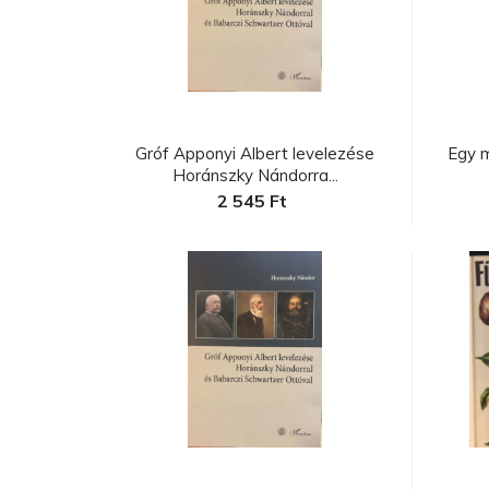
C
a
Gróf Apponyi Albert levelezése
Egy 
Horánszky Nándorra...
2 545 Ft