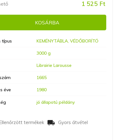
1 525 Ft
hető
KOSÁRBA
 típus
KEMÉNYTÁBLA, VÉDŐBORÍTÓ
3000 g
ó
Librairie Larousse
lszám
1665
s éve
1980
ség
jó állapotú példány
Ellenőrzött termékek
Gyors átvétel