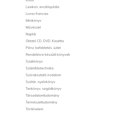
Kotta
Lexikon, enciklopédia
Livres francais
Minikönyv
Művészet
Naptár
Oktató CD, DVD, Kazetta
Pénz, befektetés, üzlet
Rendelésre készülő könyvek
Szakkönyv
Számítástechnika
Szórakoztató irodalom
Szótár, nyelvkönyv
Tankönyv, segédkönyv
Társadalomtudomány
Természettudomány
Történelem