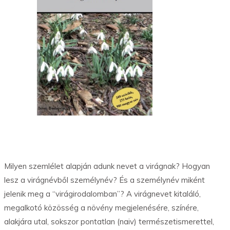
Milyen szemlélet alapján adunk nevet a virágnak? Hogyan
lesz a virágnévből személynév? És a személynév miként
jelenik meg a “virágirodalomban”? A virágnevet kitaláló,
megalkotó közösség a növény megjelenésére, színére,
alakjára utal, sokszor pontatlan (naiv) természetismerettel,