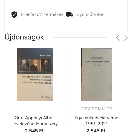
Ellenőrzött termékek
Gyors átvétel
Újdonságok
ERDÉSZ MIKLÓS
Gróf Apponyi Albert
Egy műkedvelő versei
levelezése Horánszky
1951-2021
Nándorra...
2 545 Ft
2 545 Ft