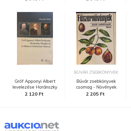
BÚVÁR ZSEBKÖNYVEK
Gróf Apponyi Albert
Búvár zsebkönyvek
levelezése Horánszky
csomag - Növények
Nándorra...
2 120 Ft
2 205 Ft