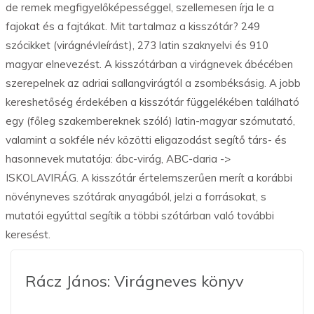
de remek megfigyelőképességgel, szellemesen írja le a
fajokat és a fajtákat. Mit tartalmaz a kisszótár? 249
szócikket (virágnévleírást), 273 latin szaknyelvi és 910
magyar elnevezést. A kisszótárban a virágnevek ábécében
szerepelnek az adriai sallangvirágtól a zsombéksásig. A jobb
kereshetőség érdekében a kisszótár függelékében található
egy (főleg szakembereknek szóló) latin-magyar szómutató,
valamint a sokféle név közötti eligazodást segítő társ- és
hasonnevek mutatója: ábc-virág, ABC-daria ->
ISKOLAVIRÁG. A kisszótár értelemszerűen merít a korábbi
növényneves szótárak anyagából, jelzi a forrásokat, s
mutatói egyúttal segítik a többi szótárban való további
keresést.
Rácz János: Virágneves könyv