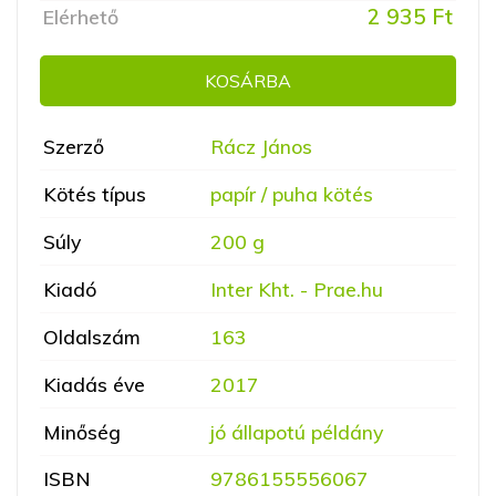
2 935 Ft
Elérhető
KOSÁRBA
Szerző
Rácz János
Kötés típus
papír / puha kötés
Súly
200 g
Kiadó
Inter Kht. - Prae.hu
Oldalszám
163
Kiadás éve
2017
Minőség
jó állapotú példány
ISBN
9786155556067