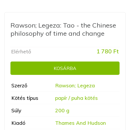
Rawson; Legeza: Tao - the Chinese
philosophy of time and change
1 780 Ft
Elérhető
KOSÁRBA
Szerző
Rawson; Legeza
Kötés típus
papír / puha kötés
Súly
200 g
Kiadó
Thames And Hudson