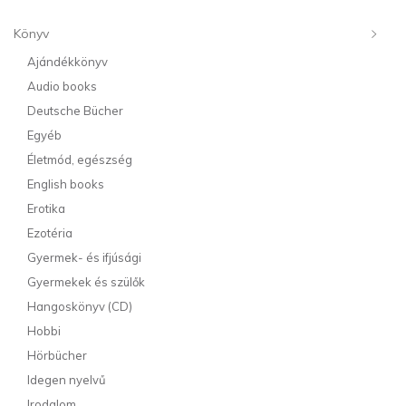
Könyv
Ajándékkönyv
Audio books
Deutsche Bücher
Egyéb
Életmód, egészség
English books
Erotika
Ezotéria
Gyermek- és ifjúsági
Gyermekek és szülők
Hangoskönyv (CD)
Hobbi
Hörbücher
Idegen nyelvű
Irodalom