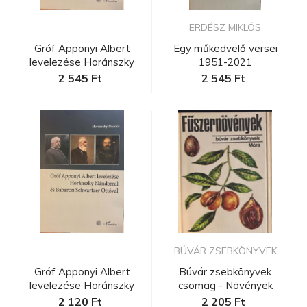
ERDÉSZ MIKLÓS
Gróf Apponyi Albert
Egy műkedvelő versei
levelezése Horánszky
1951-2021
Nándorra...
2 545 Ft
2 545 Ft
BÚVÁR ZSEBKÖNYVEK
Gróf Apponyi Albert
Búvár zsebkönyvek
levelezése Horánszky
csomag - Növények
Nándorra...
2 120 Ft
2 205 Ft