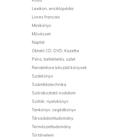
Kotta
Lexikon, enciklopédia
Livres francais
Minikönyv
Művészet
Naptár
Oktató CD, DVD, Kazetta
Pénz, befektetés, üzlet
Rendelésre készülő könyvek
Szakkönyv
Számítástechnika
Szórakoztató irodalom
Szótár, nyelvkönyv
Tankönyv, segédkönyv
Társadalomtudomány
Természettudomány
Történelem