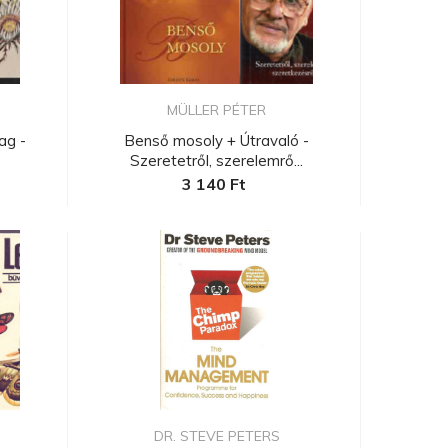
MÜLLER PÉTER
ag -
Benső mosoly + Útravaló -
Szeretetről, szerelemrő...
3 140 Ft
.
DR. STEVE PETERS