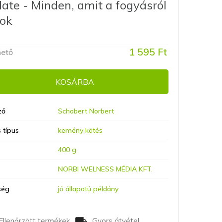
ate - Minden, amit a fogyásról
ok
1 595 Ft
hető
KOSÁRBA
ző
Schobert Norbert
 típus
kemény kötés
400 g
ó
NORBI WELNESS MÉDIA KFT.
ség
jó állapotú példány
Ellenőrzött termékek
Gyors átvétel