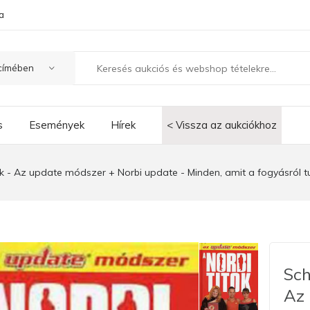
a
s
Események
Hírek
< Vissza az aukciókhoz
ok - Az update módszer + Norbi update - Minden, amit a fogyásról 
Sch
Az 