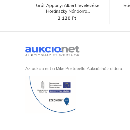
lenniumi
Gróf Apponyi Albert levelezése
Bú
Horánszky Nándorra...
2 120 Ft
Az aukcio.net a Mike Portobello Aukciósház oldala.