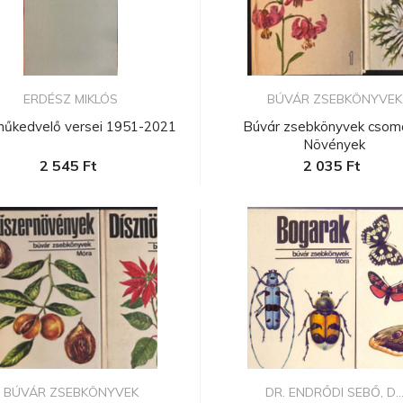
ERDÉSZ MIKLÓS
BÚVÁR ZSEBKÖNYVEK
műkedvelő versei 1951-2021
Búvár zsebkönyvek csom
Növények
2 545 Ft
2 035 Ft
BÚVÁR ZSEBKÖNYVEK
DR. ENDRŐDI SEBŐ, D..