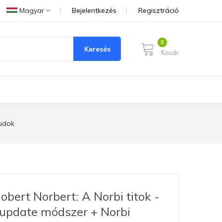
Magyar
Bejelentkezés
Regisztráció
Keresés
Kosár
tudok
obert Norbert: A Norbi titok -
update módszer + Norbi