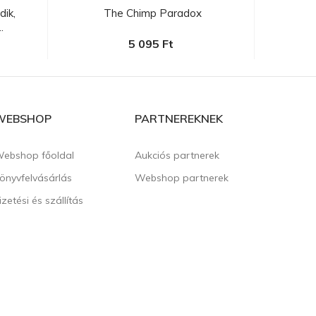
ik,
The Chimp Paradox
Popp
.
5 095 Ft
WEBSHOP
PARTNEREKNEK
ebshop főoldal
Aukciós partnerek
önyvfelvásárlás
Webshop partnerek
izetési és szállítás