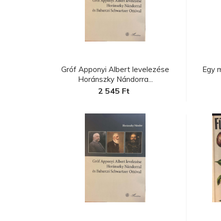
C
a
Gróf Apponyi Albert levelezése
Egy 
Horánszky Nándorra...
2 545 Ft