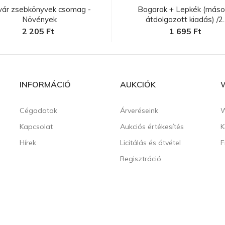
vár zsebkönyvek csomag -
Bogarak + Lepkék (másod
Növények
átdolgozott kiadás) /2..
2 205 Ft
1 695 Ft
INFORMÁCIÓ
AUKCIÓK
Cégadatok
Árveréseink
W
Kapcsolat
Aukciós értékesítés
K
Hírek
Licitálás és átvétel
F
Regisztráció