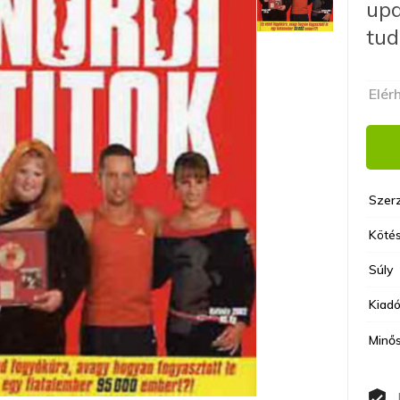
upd
tud
Elér
Szer
Kötés
Súly
Kiad
Minő