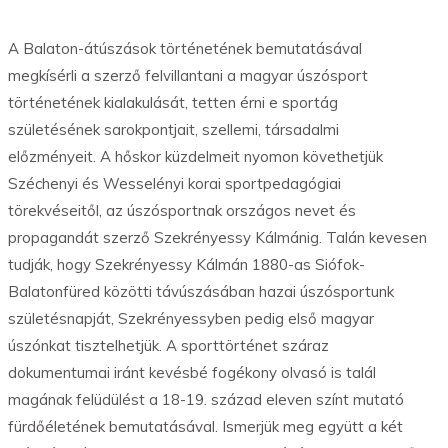
A Balaton-átúszások történetének bemutatásával
megkísérli a szerző felvillantani a magyar úszósport
történetének kialakulását, tetten érni e sportág
születésének sarokpontjait, szellemi, társadalmi
előzményeit. A hőskor küzdelmeit nyomon követhetjük
Széchenyi és Wesselényi korai sportpedagógiai
törekvéseitől, az úszósportnak országos nevet és
propagandát szerző Szekrényessy Kálmánig. Talán kevesen
tudják, hogy Szekrényessy Kálmán 1880-as Siófok-
Balatonfüred közötti távúszásában hazai úszósportunk
születésnapját, Szekrényessyben pedig első magyar
úszónkat tisztelhetjük. A sporttörténet száraz
dokumentumai iránt kevésbé fogékony olvasó is talál
magának felüdülést a 18-19. század eleven színt mutató
fürdőéletének bemutatásával. Ismerjük meg együtt a két