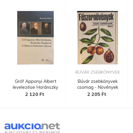
BÚVÁR ZSEBKÖNYVEK
Gróf Apponyi Albert
Búvár zsebkönyvek
levelezése Horánszky
csomag - Növények
Nándorra...
2 120 Ft
2 205 Ft