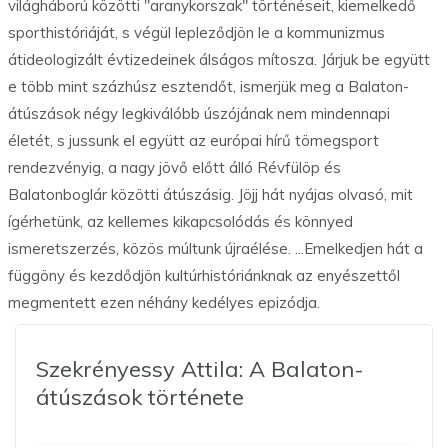
világháború közötti "aranykorszak" történéseit, kiemelkedő
sporthistóriáját, s végül lepleződjön le a kommunizmus
átideologizált évtizedeinek álságos mítosza. Járjuk be együtt
e több mint százhúsz esztendőt, ismerjük meg a Balaton-
átúszások négy legkiválóbb úszójának nem mindennapi
életét, s jussunk el együtt az európai hírű tömegsport
rendezvényig, a nagy jövő előtt álló Révfülöp és
Balatonboglár közötti átúszásig. Jöjj hát nyájas olvasó, mit
ígérhetünk, az kellemes kikapcsolódás és könnyed
ismeretszerzés, közös múltunk újraélése. ...Emelkedjen hát a
függöny és kezdődjön kultúrhistóriánknak az enyészettől
megmentett ezen néhány kedélyes epizódja.
Szekrényessy Attila: A Balaton-
átúszások története