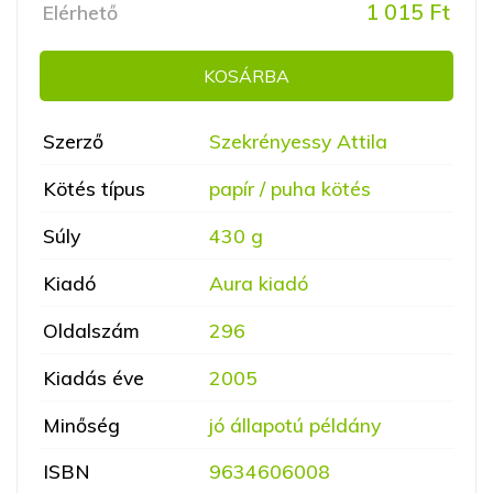
1 015 Ft
Elérhető
KOSÁRBA
Szerző
Szekrényessy Attila
Kötés típus
papír / puha kötés
Súly
430 g
Kiadó
Aura kiadó
Oldalszám
296
Kiadás éve
2005
Minőség
jó állapotú példány
ISBN
9634606008