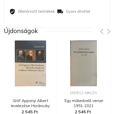
Ellenőrzött termékek
Gyors átvétel
Újdonságok
ERDÉSZ MIKLÓS
Gróf Apponyi Albert
Egy műkedvelő versei
levelezése Horánszky
1951-2021
Nándorra...
2 545 Ft
2 545 Ft