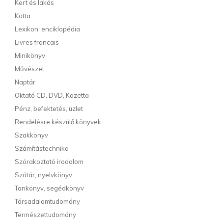
Kert és lakás
Kotta
Lexikon, enciklopédia
Livres francais
Minikönyv
Művészet
Naptár
Oktató CD, DVD, Kazetta
Pénz, befektetés, üzlet
Rendelésre készülő könyvek
Szakkönyv
Számítástechnika
Szórakoztató irodalom
Szótár, nyelvkönyv
Tankönyv, segédkönyv
Társadalomtudomány
Természettudomány