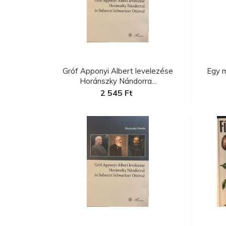
C
a
Gróf Apponyi Albert levelezése
Egy 
Horánszky Nándorra...
2 545 Ft