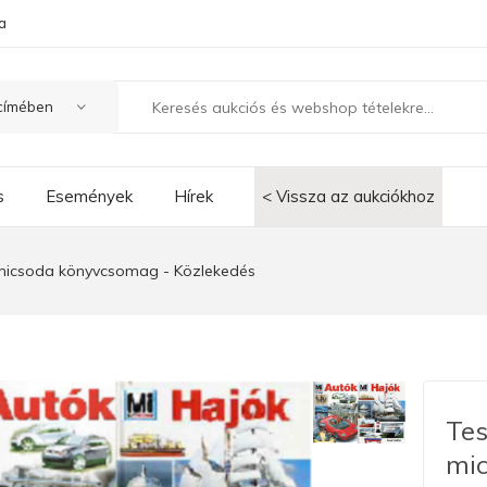
a
s
Események
Hírek
< Vissza az aukciókhoz
i micsoda könyvcsomag - Közlekedés
Tes
mi