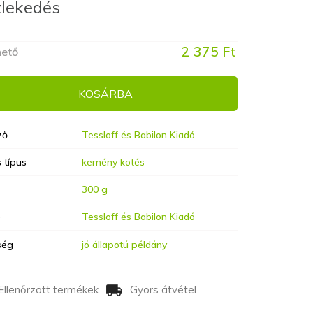
lekedés
2 375 Ft
hető
KOSÁRBA
ző
Tessloff és Babilon Kiadó
 típus
kemény kötés
300 g
ó
Tessloff és Babilon Kiadó
ség
jó állapotú példány
Ellenőrzött termékek
Gyors átvétel