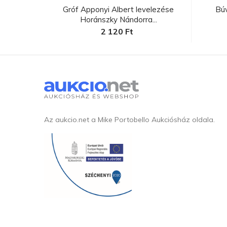
lenniumi
Gróf Apponyi Albert levelezése
Bú
Horánszky Nándorra...
2 120 Ft
Az aukcio.net a Mike Portobello Aukciósház oldala.