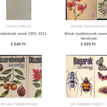
ERDÉSZ MIKLÓS
BÚVÁR ZSEBKÖNYVEK
műkedvelő versei 1951-2021
Búvár zsebkönyvek csom
Növények
2 545 Ft
2 035 Ft
BÚVÁR ZSEBKÖNYVEK
DR. ENDRŐDI SEBŐ, D..