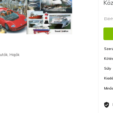
Köz
Elér
Szer
Autók, Hajók
Kötés
Súly
Kiad
Minő