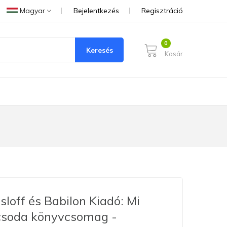
Magyar
Bejelentkezés
Regisztráció
Keresés
Kosár
sloff és Babilon Kiadó: Mi
csoda könyvcsomag -