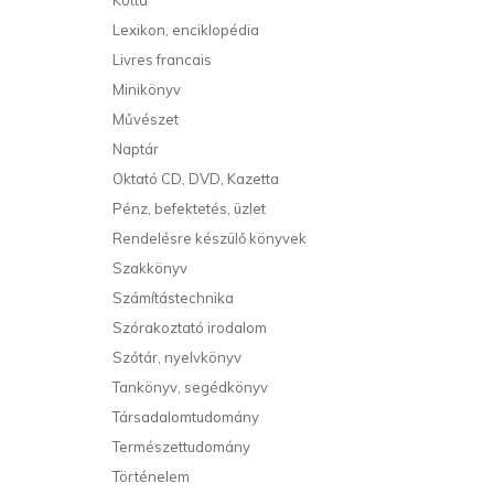
Kotta
Lexikon, enciklopédia
Livres francais
Minikönyv
Művészet
Naptár
Oktató CD, DVD, Kazetta
Pénz, befektetés, üzlet
Rendelésre készülő könyvek
Szakkönyv
Számítástechnika
Szórakoztató irodalom
Szótár, nyelvkönyv
Tankönyv, segédkönyv
Társadalomtudomány
Természettudomány
Történelem