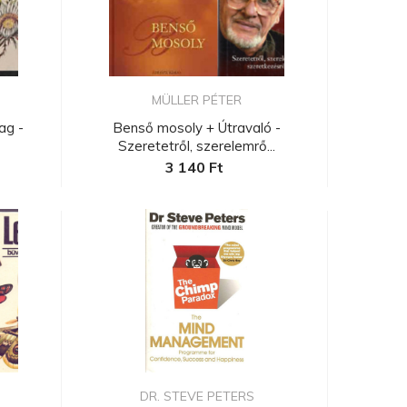
MÜLLER PÉTER
ag -
Benső mosoly + Útravaló -
Szeretetről, szerelemrő...
3 140 Ft
.
DR. STEVE PETERS