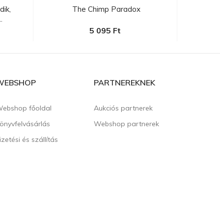
ik,
The Chimp Paradox
Popp
.
5 095 Ft
WEBSHOP
PARTNEREKNEK
ebshop főoldal
Aukciós partnerek
önyvfelvásárlás
Webshop partnerek
izetési és szállítás