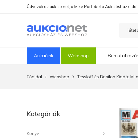
Üdvözöli az aukcio.net, a Mike Portobello Aukciósház oldal
Aukcióink
Webshop
Bemutatkozá
Főoldal
Webshop
Tessloff és Babilon Kiadó: M
Kategóriák
Könyv