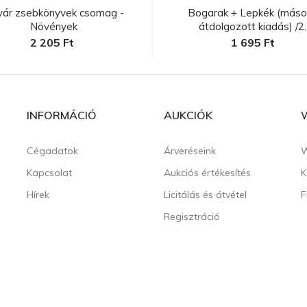
vár zsebkönyvek csomag -
Bogarak + Lepkék (másod
Növények
átdolgozott kiadás) /2..
2 205 Ft
1 695 Ft
INFORMÁCIÓ
AUKCIÓK
Cégadatok
Árveréseink
W
Kapcsolat
Aukciós értékesítés
K
Hírek
Licitálás és átvétel
F
Regisztráció