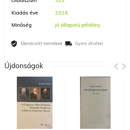
Oldalszám
323
Kiadás éve
2018
Minőség
jó állapotú példány
Ellenőrzött termékek
Gyors átvétel
Újdonságok