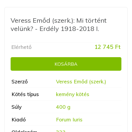
Veress Emőd (szerk.): Mi történt
velünk? - Erdély 1918-2018 I.
12 745 Ft
Elérhető
KOSÁRBA
Szerző
Veress Emőd (szerk.)
Kötés típus
kemény kötés
Súly
400 g
Kiadó
Forum Iuris