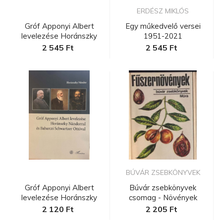
ERDÉSZ MIKLÓS
Gróf Apponyi Albert
Egy műkedvelő versei
levelezése Horánszky
1951-2021
Nándorra...
2 545 Ft
2 545 Ft
BÚVÁR ZSEBKÖNYVEK
Gróf Apponyi Albert
Búvár zsebkönyvek
levelezése Horánszky
csomag - Növények
Nándorra...
2 120 Ft
2 205 Ft