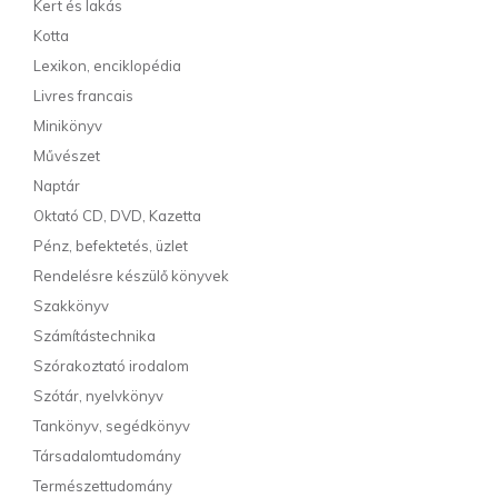
Kert és lakás
Kotta
Lexikon, enciklopédia
Livres francais
Minikönyv
Művészet
Naptár
Oktató CD, DVD, Kazetta
Pénz, befektetés, üzlet
Rendelésre készülő könyvek
Szakkönyv
Számítástechnika
Szórakoztató irodalom
Szótár, nyelvkönyv
Tankönyv, segédkönyv
Társadalomtudomány
Természettudomány