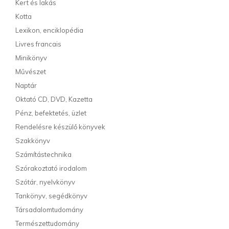
Kert és lakás
Kotta
Lexikon, enciklopédia
Livres francais
Minikönyv
Művészet
Naptár
Oktató CD, DVD, Kazetta
Pénz, befektetés, üzlet
Rendelésre készülő könyvek
Szakkönyv
Számítástechnika
Szórakoztató irodalom
Szótár, nyelvkönyv
Tankönyv, segédkönyv
Társadalomtudomány
Természettudomány