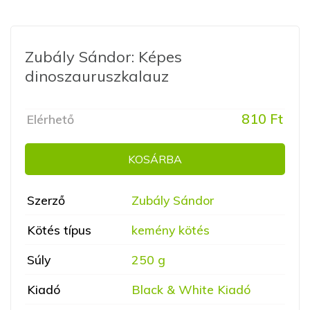
Zubály Sándor: Képes
dinoszauruszkalauz
810 Ft
Elérhető
KOSÁRBA
Szerző
Zubály Sándor
Kötés típus
kemény kötés
Súly
250 g
Kiadó
Black & White Kiadó