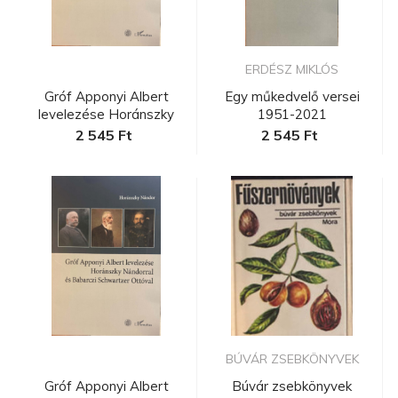
ERDÉSZ MIKLÓS
Gróf Apponyi Albert
Egy műkedvelő versei
levelezése Horánszky
1951-2021
Nándorra...
2 545 Ft
2 545 Ft
BÚVÁR ZSEBKÖNYVEK
Gróf Apponyi Albert
Búvár zsebkönyvek