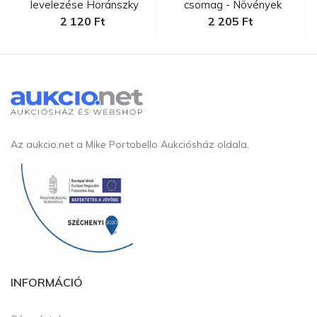
levelezése Horánszky
csomag - Növények
Nándorra...
2 120 Ft
2 205 Ft
Az aukcio.net a Mike Portobello Aukciósház oldala.
INFORMÁCIÓ