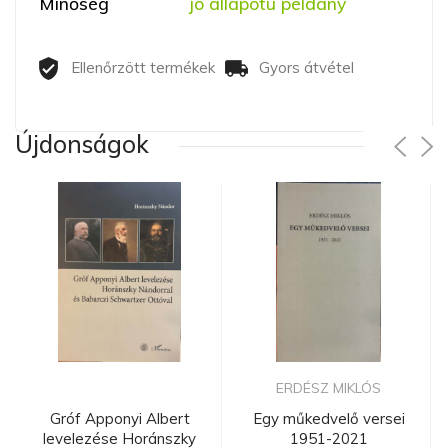
Minőség
jó állapotú példány
Ellenőrzött termékek
Gyors átvétel
Újdonságok
ERDÉSZ MIKLÓS
Gróf Apponyi Albert
Egy műkedvelő versei
levelezése Horánszky
1951-2021