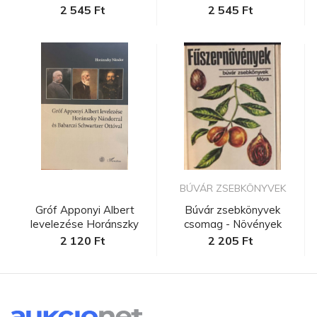
Nándorra...
2 545 Ft
2 545 Ft
BÚVÁR ZSEBKÖNYVEK
Gróf Apponyi Albert
Búvár zsebkönyvek
levelezése Horánszky
csomag - Növények
Nándorra...
2 120 Ft
2 205 Ft