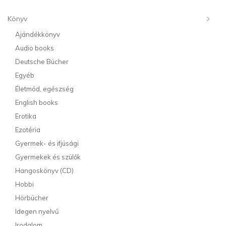
Könyv
Ajándékkönyv
Audio books
Deutsche Bücher
Egyéb
Életmód, egészség
English books
Erotika
Ezotéria
Gyermek- és ifjúsági
Gyermekek és szülők
Hangoskönyv (CD)
Hobbi
Hörbücher
Idegen nyelvű
Irodalom