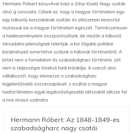
Hermann Róbert könyvével indul a Zrínyi Kiadó Nagy csaták
című új sorozata. Célunk az, hogy a magyar történelem egy-
egy háborús korszakának csatáin és ütközetein keresztül
mutassuk be a magyar történelem egészét. Természetesen
a hadieseményekre összpontosítunk, de miután a háborút
társadalmi jelenségnek tekintjük, a kor tágabb politikai
körülményeit ismertetve szólunk a háborúk történetéről. A
kötet nem a forradalom és szabadságharc története, sőt
nem is teljességre törekvő hadi krónikája. A szerző arra
vállalkozott, hogy elemezze a szabadságharc
legjelentősebb összecsapásait, s ezáltal a magyar
hadtörténelem egyik legdicsőségesebb időszakát idézze fel
a mai olvasó számára.
Hermann Róbert: Az 1848-1849-es
szabadságharc nagy csatái